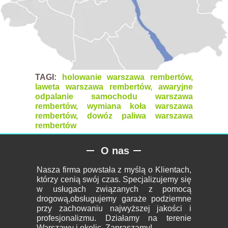
TAGI:
holowanie warszawa rembertów,
laweta warszawa rembertów, awaryjne
odpalanie samochodu warszawa
rembertów, wymiana koła warszawa
rembertów, dowóz paliwa warszawa
rembertów
O nas
Nasza firma powstała z myślą o Klientach,
którzy cenią swój czas. Specjalizujemy się
w usługach związanych z pomocą
drogową,obsługujemy garaże podziemne
przy zachowaniu najwyższej jakości i
profesjonalizmu. Działamy na terenie
Warszawy i okolic. Zapraszamy!