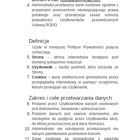
adresem e-mail:
hollowanie@gmail.com
.
Administrator przetwarza dane osobowe zgodnie z
przepisami powszechnie obowiązującego prawa
polskiego oraz przestrzega zasad ochrony
prywatności Użytkowników przewidzianych
Ustawą RODO.
Definicje
Użyte w niniejszej Polityce Prywatności pojęcia
oznaczają:
Strona
– strona internetowa dostępna pod
domeną autopomoc-mazur.pl.
Użytkownik
– każdy podmiot, który korzysta ze
Strony.
Cookies
– dane elektroniczne gromadzone przez
przeglądarkę internetową w pamięci urządzenia,
którym posługuje się Użytkownik;
Zakres i cele przetwarzania danych
Podanie przez Użytkowników danych osobowych
jest dobrowolne, świadome i jednoznaczne.
Podanie danych jest zawsze dobrowolne, ale
niezbędne do podjęcia przez Użytkownika akcji,
do której przeznaczony jest dany formularz.
Administrator nie udostępnia przekazanych mu
danych jakimkolwiek podmiotom trzecim.
Dane osobowe są gromadzone z należytą