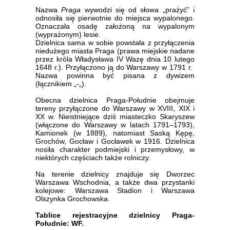
Nazwa
Praga
wywodzi się od słowa „prażyć” i
odnosiła się pierwotnie do miejsca wypalonego.
Oznaczała osadę założoną na wypalonym
(wyprażonym) lesie.
Dzielnica sama w sobie powstała z przyłączenia
niedużego miasta Praga (prawa miejskie nadane
przez króla Władysława IV Wazę dnia 10 lutego
1648 r.). Przyłączono ją do Warszawy w 1791 r.
Nazwa powinna być pisana z dywizem
(łącznikiem „-„).
Obecna dzielnica Praga-Południe obejmuje
tereny przyłączone do Warszawy w XVIII, XIX i
XX w. Nieistniejące dziś miasteczko Skaryszew
(włączone do Warszawy w latach 1791–1793),
Kamionek (w 1889), natomiast Saską Kępę,
Grochów, Gocław i Gocławek w 1916. Dzielnica
nosiła charakter podmiejski i przemysłowy, w
niektórych częściach także rolniczy.
Na terenie dzielnicy znajduje się Dworzec
Warszawa Wschodnia, a także dwa przystanki
kolejowe: Warszawa Stadion i Warszawa
Olszynka Grochowska.
Tablice rejestracyjne dzielnicy Praga-
Południe: WF.