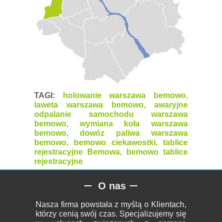
TAGI:
holowanie warszawa bemowo,
laweta warszawa bemowo, awaryjne
odpalanie samochodu warszawa
bemowo, wymiana koła warszawa
bemowo, dowóz paliwa warszawa
bemowo, bemowo ciekawostki,
tablice
rejestracyjne Bemowa, bemowo tablice
rejestracyjne
O nas
Nasza firma powstała z myślą o Klientach,
którzy cenią swój czas. Specjalizujemy się