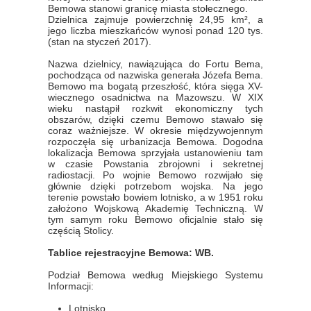
Bemowa stanowi granicę miasta stołecznego.
Dzielnica zajmuje powierzchnię 24,95 km², a
jego liczba mieszkańców wynosi ponad 120 tys.
(stan na styczeń 2017).
Nazwa dzielnicy, nawiązująca do Fortu Bema,
pochodząca od nazwiska generała Józefa Bema.
Bemowo ma bogatą przeszłość, która sięga XV-
wiecznego osadnictwa na Mazowszu. W XIX
wieku nastąpił rozkwit ekonomiczny tych
obszarów, dzięki czemu Bemowo stawało się
coraz ważniejsze. W okresie międzywojennym
rozpoczęła się urbanizacja Bemowa. Dogodna
lokalizacja Bemowa sprzyjała ustanowieniu tam
w czasie Powstania zbrojowni i sekretnej
radiostacji. Po wojnie Bemowo rozwijało się
głównie dzięki potrzebom wojska. Na jego
terenie powstało bowiem lotnisko, a w 1951 roku
założono Wojskową Akademię Techniczną. W
tym samym roku Bemowo oficjalnie stało się
częścią Stolicy.
Tablice rejestracyjne Bemowa: WB.
Podział Bemowa według Miejskiego Systemu
Informacji:
Lotnisko